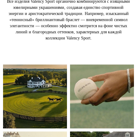
Все изделия Valency Sport органично комбинируются с изящными
ювелирными украшениями, создавая единство спортивной
энергии и аристократической традиции. Например, изысканный
«теннисный» бриллиантовый браслет — вневременной символ
элегантности — особенно эффектно смотрится на фоне чистых
линий и благородных оттенков, характерных для каждой
коллекции Valency Sport.
Комплекты
Платья
Поло
Юбки
Лонгсливы
Best-seller
Детские модели
Подарочные карты
Спортивные повязки
Подпишитесь на нашу рассылку
Вы будете получать актуальную информацию об
акциях и предложениях
Подписаться
Подписываясь на рассылку, вы подтверждаете свое
согласие с
Политикой
конфиденциальности