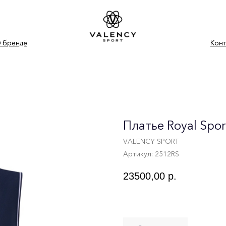
е
е
Контакты
Контакты
Дос
Дос
Платье Royal Spor
VALENCY SPORT
Артикул:
2512RS
23500,00
р.