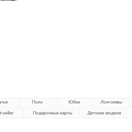
Поло
Юбки
Лонгсливы
Спортивные 
Подарочные карты
Детские модели
Подпишитесь на нашу рассылку
Вы будете получать актуальную
информацию об акциях и предложениях