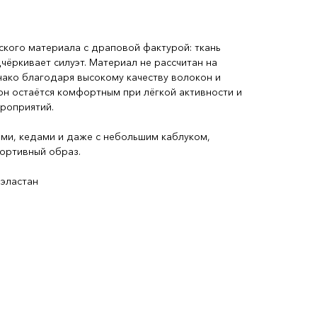
ского материала с драповой фактурой: ткань
ёркивает силуэт. Материал не рассчитан на
нако благодаря высокому качеству волокон и
он остаётся комфортным при лёгкой активности и
роприятий.
ами, кедами и даже с небольшим каблуком,
портивный образ.
 эластан