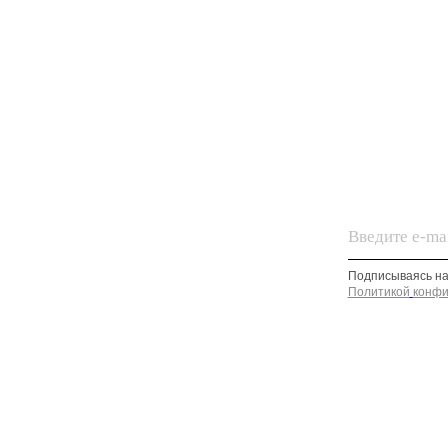
Подписываясь на рассылку
Политикой
конфиденциал
О
О
Г
Г