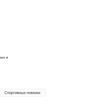
ных и
повязки