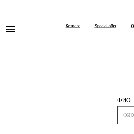
Каталог
Каталог
Special offer
Special offer
О бренде
О бренде
ФИО
ФИ