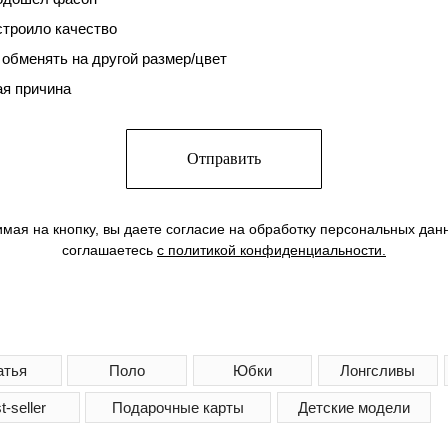
строило качество
 обменять на другой размер/цвет
ая причина
Отправить
мая на кнопку, вы даете согласие на обработку персональных дан
Поло
Юбки
Лонгсливы
Спортивные 
соглашаетесь
c политикой конфиденциальности.
Подарочные карты
Детские модели
Подпишитесь на нашу рассылку
Вы будете получать актуальную