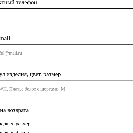
ктный телефон
mail
ful@mail.ru
л изделия, цвет, размер
WH, Платье белое с шортами, M
на возврата
одошел размер
одошел фасон