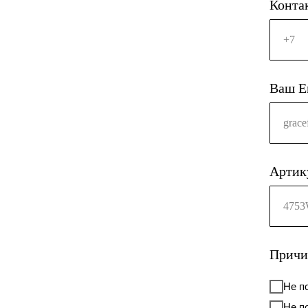
Конта
+7
Ваш E
grace
Артику
4753
Причи
Не п
Не п