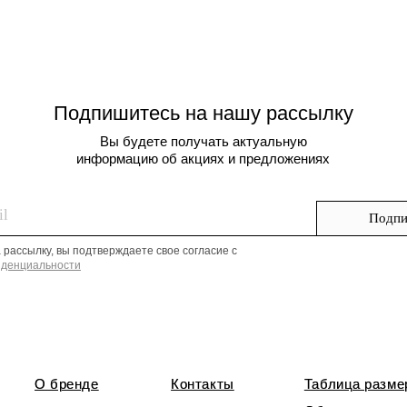
информацию об акциях и предложениях
Подписаться
, вы подтверждаете свое согласие с
ьности
 бренде
 бренде
Контакты
Контакты
Таблица размеров
Таблица размеров
Обмен и возврат
Обмен и возврат
лавная
лавная
Доставка
Доставка
+7 (917) 528-79-69
Ежедневно с 10:00 до 22:00 (мск)