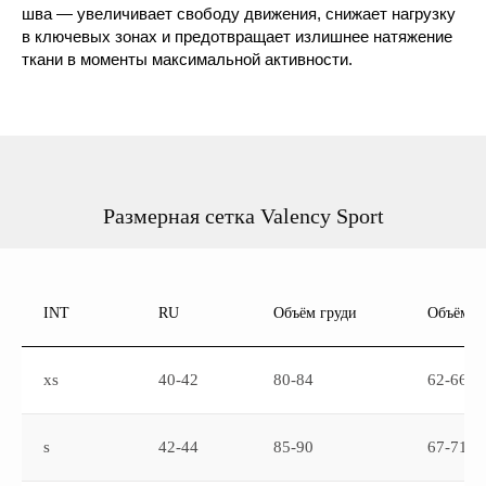
шва — увеличивает свободу движения, снижает нагрузку
в ключевых зонах и предотвращает излишнее натяжение
ткани в моменты максимальной активности.
Комплекты
Платья
Поло
Юбки
Лонгсливы
Best-seller
Размерная сетка Valency Sport
Детские модели
Подарочные карты
Спортивные повязки
INT
RU
Объём груди
Объём т
Подпишитесь на нашу рассылку
Вы будете получать актуальную информацию об
акциях и предложениях
xs
40-42
80-84
62-66
Подписаться
Подписываясь на рассылку, вы подтверждаете свое
согласие с
Политикой
конфиденциальности
s
42-44
85-90
67-71