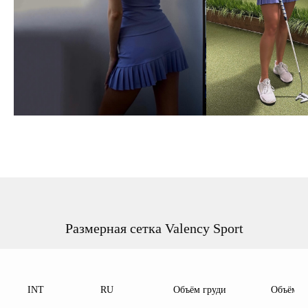
Размерная сетка Valency Sport
INT
RU
Объём груди
Объём т