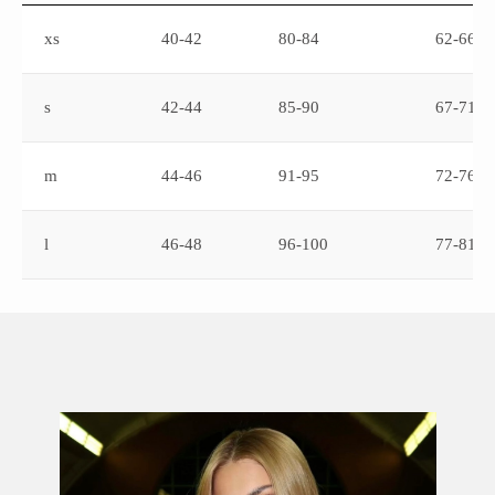
xs
40-42
80-84
62-66
s
42-44
85-90
67-71
m
44-46
91-95
72-76
l
46-48
96-100
77-81
Комплекты
Платья
Поло
Юбки
Лонгсливы
Best-seller
Детские модели
Подарочные карты
Спортивные повязки
Подпишитесь на нашу рассылку
Вы будете получать актуальную информацию об
акциях и предложениях
Подписаться